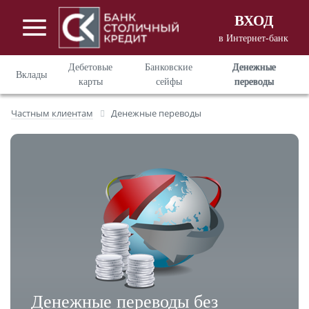
ВХОД
в Интернет-банк
Вход в Интернет - банкинг
для
Дебетовые
Банковские
Денежные
Вклады
корпоративных клиентов
карты
сейфы
переводы
Вход в Интернет - банкинг
для
Частным клиентам
Денежные переводы
частных клиентов
Денежные переводы без