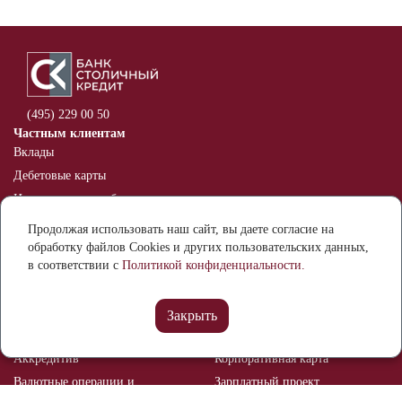
(495) 229 00 50
Частным клиентам
Вклады
Дебетовые карты
Индивидуальные банковские
сейфы
Продолжая использовать наш сайт, вы даете согласие на
Оспаривание информации в
обработку файлов Cookies и других пользовательских данных,
кредитной истории
в соответствии с
Политикой конфиденциальности.
Бизнесу
Расчетный счет
Банковские гарантии
Закрыть
Депозиты
Эквайринг
Аккредитив
Корпоративная карта
Валютные операции и
Зарплатный проект
валютный контроль