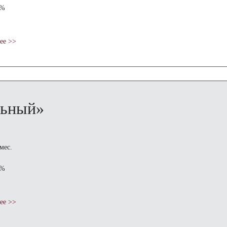
1%
ее >>
льный»
мес.
1%
ее >>