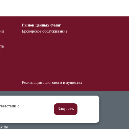
Рынок ценных бумаг
тии
Брокерское обслуживание
та
т
Реализация залогового имущества
Финансовым институтам
тветствии с
ия
Нотариусам
Закрыть
Бухгалтерская и
финансовая отчетность
ах по