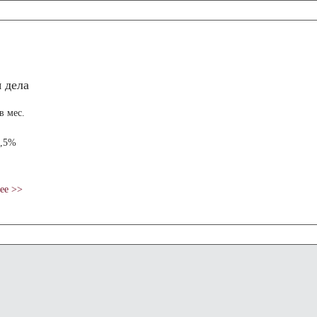
 дела
в мес.
0,5%
ее >>