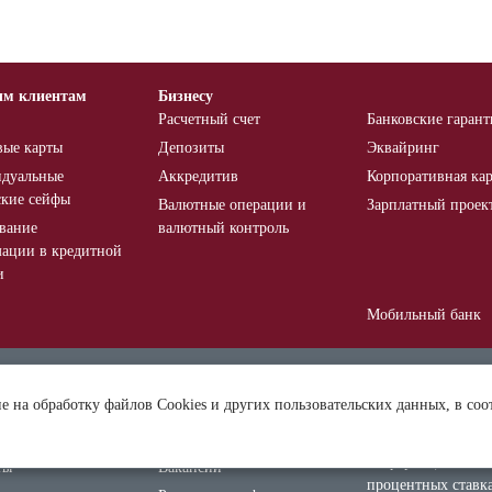
ым клиентам
Бизнесу
Расчетный счет
Банковские гаран
вые карты
Депозиты
Эквайринг
дуальные
Аккредитив
Корпоративная кар
ские сейфы
Валютные операции и
Зарплатный проек
вание
валютный контроль
ации в кредитной
и
Мобильный банк
ния и банкоматы
О банке
Новости
ие на обработку файлов Cookies и других пользовательских данных, в соо
нты и тарифы
Раскрытие информации
Система страхован
вкладов
иты
Безопасность
Информация о
ты
Вакансии
процентных ставк