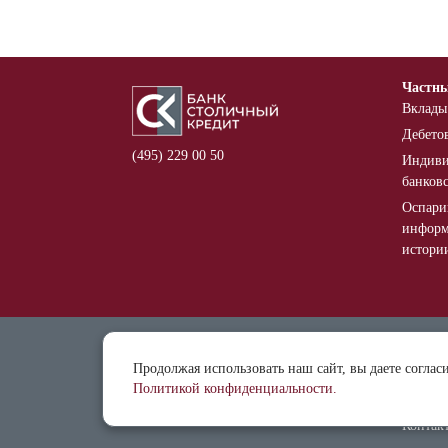
Частн
Вклады
Дебето
(495) 229 00 50
Индиви
банков
Оспари
информ
истори
Отделе
Продолжая использовать наш сайт, вы даете соглас
Докуме
Политикой конфиденциальности.
Реквиз
Контак