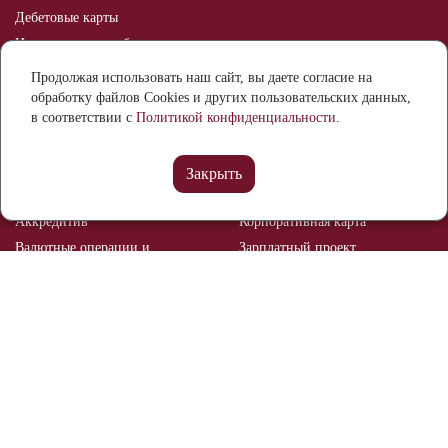
Дебетовые карты
Индивидуальные банковские
сейфы
Продолжая использовать наш сайт, вы даете согласие на
Оспаривание информации в
обработку файлов Cookies и других пользовательских данных,
кредитной истории
в соответствии с
Политикой конфиденциальности.
Бизнесу
Расчетный счет
Банковские гарантии
Закрыть
Депозиты
Эквайринг
Аккредитив
Корпоративная карта
Валютные операции и
Зарплатный проект
валютный контроль
Рынок ценных бумаг
Брокерское обслуживание
Мобильный банк
Реализация залогового
имущества
Отделения и банкоматы
О банке