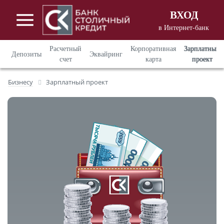
ВХОД
в Интернет-банк
Вход в Интернет - банкинг
для
Расчетный
Корпоративная
Зарплатный
Депозиты
Эквайринг
корпоративных клиентов
счет
карта
проект
Вход в Интернет - банкинг
для
Бизнесу
Зарплатный проект
частных клиентов