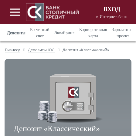
ВХОД
в Интернет-банк
Вход в Интернет - банкинг
для
Расчетный
Корпоративная
Зарплатный
Депозиты
Эквайринг
корпоративных клиентов
счет
карта
проект
Вход в Интернет - банкинг
для
Бизнесу
Депозиты ЮЛ
Депозит «Классический»
частных клиентов
Депозит «Классический»