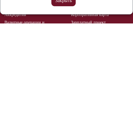
Закрыть
Депозиты
Эквайринг
Аккредитив
Корпоративная карта
Валютные операции и
Зарплатный проект
валютный контроль
Рынок ценных бумаг
Брокерское обслуживание
Мобильный банк
Реализация залогового
имущества
Отделения и банкоматы
О банке
Документы и тарифы
Раскрытие информации
Реквизиты
Безопасность
Контакты
Вакансии
Раскрытие информации о
профессиональном участнике
рынка ценных бумаг