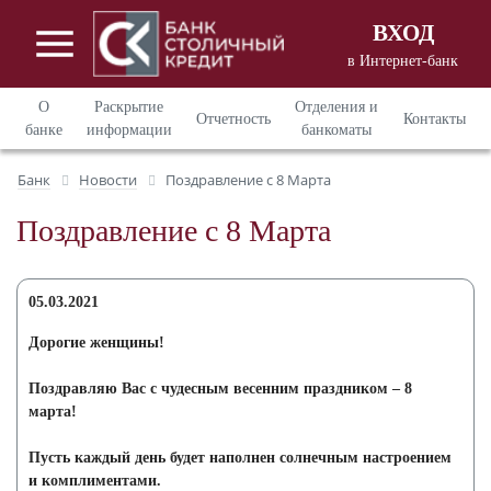
ВХОД
в Интернет-банк
Вход в Интернет - банкинг
для
О
Раскрытие
Отделения и
Отчетность
Контакты
корпоративных клиентов
банке
информации
банкоматы
Вход в Интернет - банкинг
для
Банк
Новости
Поздравление с 8 Марта
частных клиентов
Поздравление с 8 Марта
05.03.2021
Дорогие женщины!
Поздравляю Вас с чудесным весенним праздником – 8
марта!
Пусть каждый день будет наполнен солнечным настроением
и комплиментами.