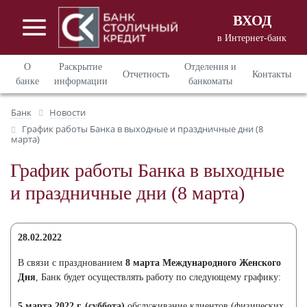
ВХОД
в Интернет-банк
Вход в Интернет - банкинг
для
О
Раскрытие
Отделения и
Отчетность
Контакты
корпоративных клиентов
банке
информации
банкоматы
Вход в Интернет - банкинг
для
Банк
Новости
частных клиентов
График работы Банка в выходные и праздничные дни (8
марта)
График работы Банка в выходные
и праздничные дни (8 марта)
28.02.2022
В связи с празднованием
8 марта Международного Женского
Дня
, Банк будет осуществлять работу по следующему графику:
5 марта 2022 г. (суббота)
обслуживание клиентов (физических