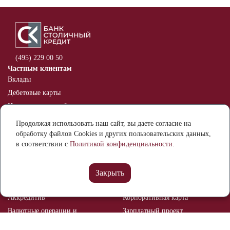
(495) 229 00 50
Частным клиентам
Вклады
Дебетовые карты
Индивидуальные банковские
сейфы
Продолжая использовать наш сайт, вы даете согласие на
Оспаривание информации в
обработку файлов Cookies и других пользовательских данных,
кредитной истории
в соответствии с
Политикой конфиденциальности.
Бизнесу
Расчетный счет
Банковские гарантии
Закрыть
Депозиты
Эквайринг
Аккредитив
Корпоративная карта
Валютные операции и
Зарплатный проект
валютный контроль