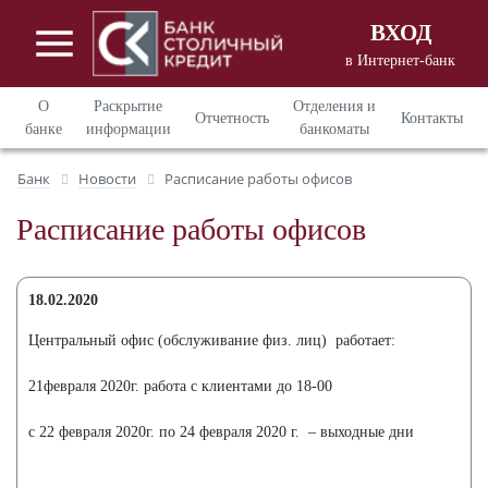
ВХОД
в Интернет-банк
Вход в Интернет - банкинг
для
О
Раскрытие
Отделения и
Отчетность
Контакты
корпоративных клиентов
банке
информации
банкоматы
Вход в Интернет - банкинг
для
Банк
Новости
Расписание работы офисов
частных клиентов
Расписание работы офисов
18.02.2020
Центральный офис (обслуживание физ. лиц) работает:
21февраля 2020г. работа с клиентами до 18-00
с 22 февраля 2020г. по 24 февраля 2020 г. – выходные дни