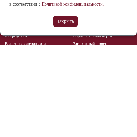
кредитной истории
в соответствии с
Политикой конфиденциальности.
Бизнесу
Расчетный счет
Банковские гарантии
Закрыть
Депозиты
Эквайринг
Аккредитив
Корпоративная карта
Валютные операции и
Зарплатный проект
валютный контроль
Рынок ценных бумаг
Брокерское обслуживание
Мобильный банк
Реализация залогового
имущества
Отделения и банкоматы
О банке
Документы и тарифы
Раскрытие информации
Реквизиты
Безопасность
Контакты
Вакансии
Раскрытие информации о