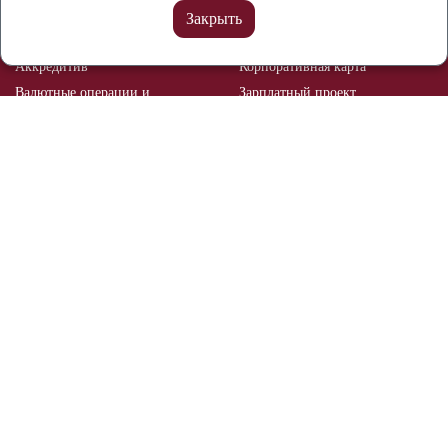
Расчетный счет
Банковские гарантии
Закрыть
Депозиты
Эквайринг
Аккредитив
Корпоративная карта
Валютные операции и
Зарплатный проект
валютный контроль
Рынок ценных бумаг
Брокерское обслуживание
Мобильный банк
Реализация залогового
имущества
Отделения и банкоматы
О банке
Документы и тарифы
Раскрытие информации
Реквизиты
Безопасность
Контакты
Вакансии
Раскрытие информации о
профессиональном участнике
рынка ценных бумаг