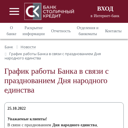
ВХОД
в Интернет-банк
Вход в Интернет - банкинг
для
О
Раскрытие
Отделения и
Отчетность
Контакты
корпоративных клиентов
банке
информации
банкоматы
Вход в Интернет - банкинг
для
Банк
Новости
частных клиентов
График работы Банка в связи с празднованием Дня
народного единства
График работы Банка в связи с
празднованием Дня народного
единства
25.10.2022
Уважаемые клиенты!
В связи с празднованием
Дня народного единства
,