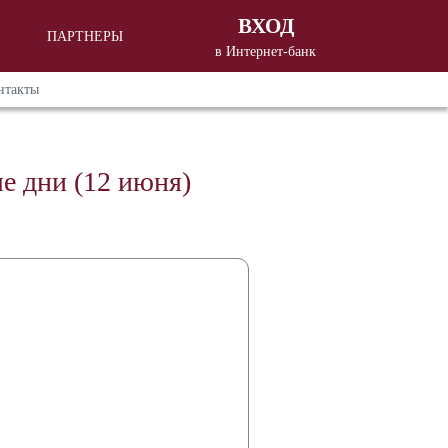
ВХОД
ПАРТНЕРЫ
в Интернет-банк
Вход в Интернет - банкинг
для
нтакты
корпоративных клиентов
Вход в Интернет - банкинг
для
частных клиентов
е дни (12 июня)