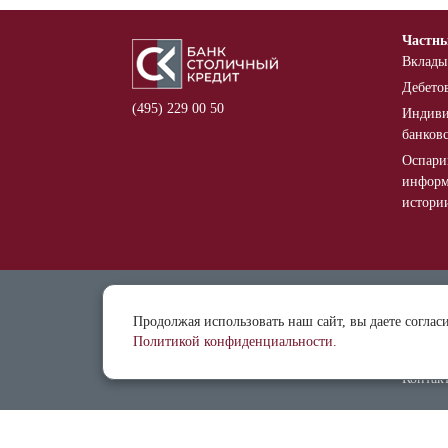
Частн
Вклады
Дебето
(495) 229 00 50
Индиви
банков
Оспари
информ
истори
Отделе
Продолжая использовать наш сайт, вы даете соглас
Докуме
Политикой конфиденциальности.
Реквиз
Контак