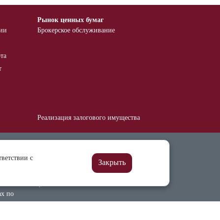
Рынок ценных бумаг
тии
Брокерское обслуживание
та
т
Реализация залогового имущества
Финансовым институтам
тветствии с
ия
Нотариусам
Закрыть
Бухгалтерская и
финансовая отчетность
ах по
кого
х лиц