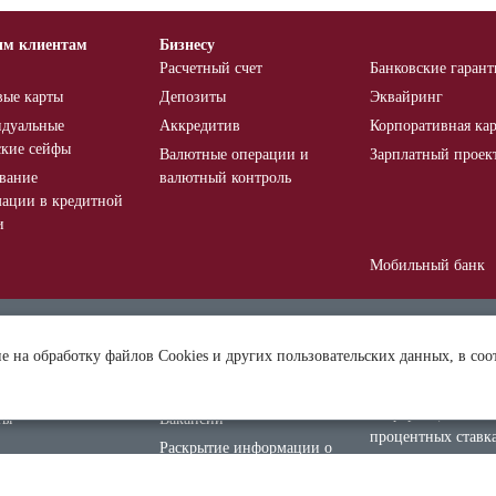
ым клиентам
Бизнесу
Расчетный счет
Банковские гаран
вые карты
Депозиты
Эквайринг
дуальные
Аккредитив
Корпоративная кар
ские сейфы
Валютные операции и
Зарплатный проек
вание
валютный контроль
ации в кредитной
и
Мобильный банк
ния и банкоматы
О банке
Новости
ие на обработку файлов Cookies и других пользовательских данных, в соо
нты и тарифы
Раскрытие информации
Система страхован
вкладов
иты
Безопасность
Информация о
ты
Вакансии
процентных ставк
Раскрытие информации о
договорам банковс
профессиональном
вклада физически
участнике рынка ценных